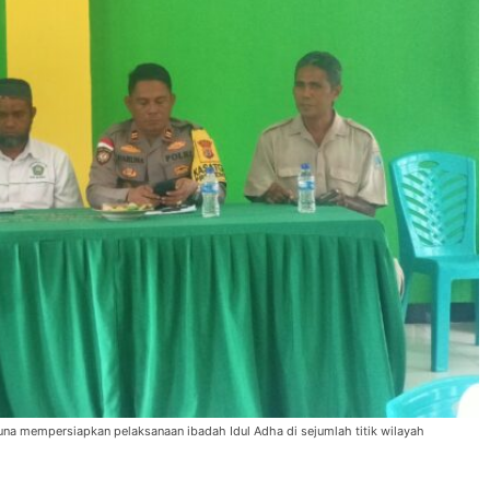
na mempersiapkan pelaksanaan ibadah Idul Adha di sejumlah titik wilayah