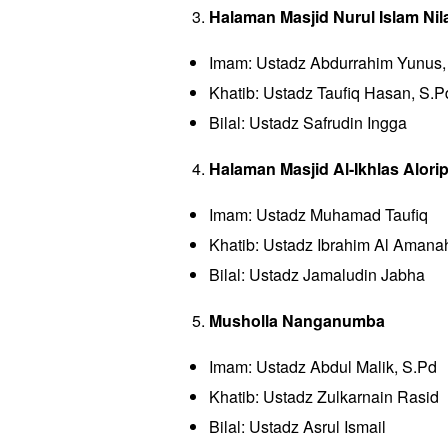
PARIWI
PARIWI
Halaman Masjid Nurul Islam Nil
TEKNO
TEKNO
Imam: Ustadz Abdurrahim Yunus, 
OPINI/E
OPINI/E
ARTIKE
Khatib: Ustadz Taufiq Hasan, S.Pd
ARTIKE
INVEST
Bilal: Ustadz Safrudin Ingga
INVEST
GAYA H
GAYA H
Halaman Masjid Al-Ikhlas Alorip
OLAHR
OLAHR
TENTA
Imam: Ustadz Muhamad Taufiq
TENTA
Khatib: Ustadz Ibrahim Al Amana
Bilal: Ustadz Jamaludin Jabha
Baca Jug
Baca Jug
Meze
Musholla Nanganumba
Imam: Ustadz Abdul Malik, S.Pd
Khatib: Ustadz Zulkarnain Rasid
Bilal: Ustadz Asrul Ismail