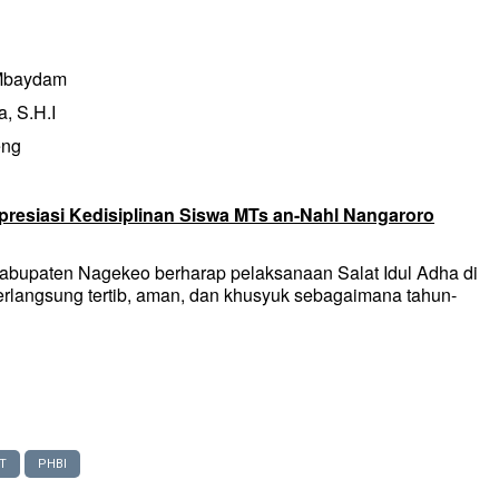
 Mbaydam
a, S.H.I
eng
presiasi Kedisiplinan Siswa MTs an-Nahl Nangaroro
abupaten Nagekeo berharap pelaksanaan Salat Idul Adha di
rlangsung tertib, aman, dan khusyuk sebagaimana tahun-
T
PHBI