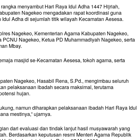
angka menyambut Hari Raya Idul Adha 1447 Hijriah,
Kabupaten Nagekeo mengadakan rapat koordinasi guna
dul Adha di sejumlah titik wilayah Kecamatan Aesesa.
n Polres Nagekeo, Kementerian Agama Kabupaten Nagekeo,
tua PCNU Nagekeo, Ketua PD Muhammadiyah Nagekeo, serta
man Mbay.
 remaja masjid se-Kecamatan Aesesa, tokoh agama, serta
paten Nagekeo, Hasabil Rena, S.Pd., mengimbau seluruh
kan pelaksanaan ibadah secara maksimal, terutama
otensi hujan.
dukung, namun diharapkan pelaksanaan ibadah Hari Raya Idul
ana mestinya,” ujarnya.
gian dari evaluasi dan tindak lanjut hasil musyawarah yang
tah. Berdasarkan keputusan resmi Menteri Agama Republik