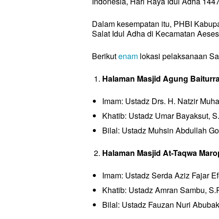
Indonesia, Hari Raya Idul Adha 1447
Dalam kesempatan itu, PHBI Kabup
Salat Idul Adha di Kecamatan Aesesa 
Berikut
enam
lokasi pelaksanaan Sa
Halaman Masjid Agung Baitur
Cari Artik
Cari Artik
Imam: Ustadz Drs. H. Natzir Mu
INTERN
INTERN
Khatib: Ustadz Umar Bayaksut, S
NASION
NASION
Bilal: Ustadz Muhsin Abdullah G
DAERA
DAERA
POLITIK
Halaman Masjid At-Taqwa Maro
POLITIK
HUKUM
HUKUM
Imam: Ustadz Serda Aziz Fajar E
EKONO
EKONO
Khatib: Ustadz Amran Sambu, S.P
SOSIAL
SOSIAL
Bilal: Ustadz Fauzan Nuri Abuba
PENDID
PENDID