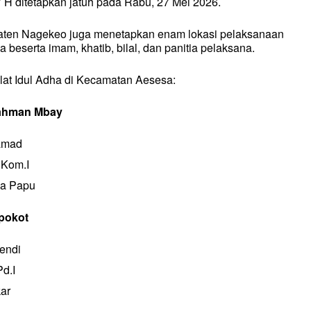
 H ditetapkan jatuh pada Rabu, 27 Mei 2026.
aten Nagekeo juga menetapkan enam lokasi pelaksanaan
beserta imam, khatib, bilal, dan panitia pelaksana.
lat Idul Adha di Kecamatan Aesesa:
rahman Mbay
el
el
hamad
ASIONAL
ASIONAL
.Kom.I
AL
AL
oa Papu
H
H
pokot
fendi
MI
MI
d.I
kar
IKAN
IKAN