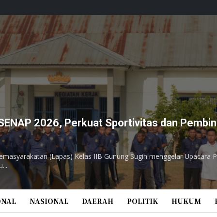
ENAP 2026, Perkuat Sportivitas dan Pembi
masyarakatan (Lapas) Kelas IIB Gunung Sugih menggelar Upacara 
...
ONAL
NASIONAL
DAERAH
POLITIK
HUKUM