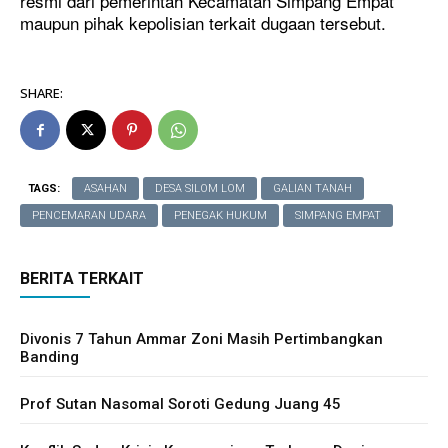
resmi dari pemerintah Kecamatan Simpang Empat
maupun pihak kepolisian terkait dugaan tersebut.
SHARE:
TAGS:
ASAHAN
DESA SILOM LOM
GALIAN TANAH
PENCEMARAN UDARA
PENEGAK HUKUM
SIMPANG EMPAT
BERITA TERKAIT
Divonis 7 Tahun Ammar Zoni Masih Pertimbangkan
Banding
Cari Artikel
Cari Artikel
Prof Sutan Nasomal Soroti Gedung Juang 45
INTERNASIONAL
INTERNASIONAL