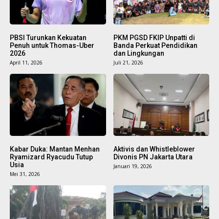
Baca Juga:
Baca Juga:
Sampah Plastik dan Ban Bekas Dinilai Bisa
Pengeroyokan Anak Dibawah Umur,
Jadi Aspal Berkualitas
Polisi Diminta Bertindak Tegas
PBSI Turunkan Kekuatan
PKM PGSD FKIP Unpatti di
Penuh untuk Thomas-Uber
Banda Perkuat Pendidikan
2026
dan Lingkungan
April 11, 2026
Juli 21, 2026
Kabar Duka: Mantan Menhan
Aktivis dan Whistleblower
Ryamizard Ryacudu Tutup
Divonis PN Jakarta Utara
Usia
Januari 19, 2026
Mei 31, 2026