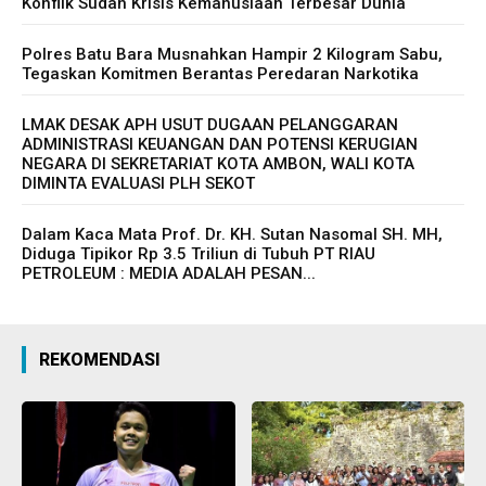
Konflik Sudan Krisis Kemanusiaan Terbesar Dunia
NASIONAL
NASIONAL
DAERAH
DAERAH
Polres Batu Bara Musnahkan Hampir 2 Kilogram Sabu,
Tegaskan Komitmen Berantas Peredaran Narkotika
POLITIK
POLITIK
HUKUM
HUKUM
LMAK DESAK APH USUT DUGAAN PELANGGARAN
EKONOMI
EKONOMI
ADMINISTRASI KEUANGAN DAN POTENSI KERUGIAN
NEGARA DI SEKRETARIAT KOTA AMBON, WALI KOTA
SOSIAL
SOSIAL
DIMINTA EVALUASI PLH SEKOT
PENDIDIKAN
PENDIDIKAN
PARIWISATA
PARIWISATA
Dalam Kaca Mata Prof. Dr. KH. Sutan Nasomal SH. MH,
Diduga Tipikor Rp 3.5 Triliun di Tubuh PT RIAU
TEKNOLOGI
TEKNOLOGI
PETROLEUM : MEDIA ADALAH PESAN...
OPINI/ESAI
OPINI/ESAI
ARTIKEL/FEATURE
ARTIKEL/FEATURE
INVESTIGASI
INVESTIGASI
REKOMENDASI
GAYA HIDUP
GAYA HIDUP
OLAHRAGA
OLAHRAGA
TENTANG KAMI
TENTANG KAMI