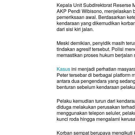
Kepala Unit Subdirektorat Reserse 
AKP Pendi Wibisono, menjelaskan b
pemeriksaan awal. Berdasarkan ket
kendaraan yang dikemudikan korban 
dari sisi kiri jalan.
Meski demikian, penyidik masih ter
tindakan agresif tersebut. Polisi m
memastikan proses hukum berjalan se
Kasus
ini menjadi perhatian masyar
Peter tersebar di berbagai platform 
antara dua pengendara yang sedang m
benturan sebelum kendaraan pelaku 
Pelaku kemudian turun dari kendaraa
diduga melakukan perusakan terhad
menggunakan telepon seluler, pela
kunci roda hingga mengalami kerus
Cari Artik
Cari Artik
Korban sempat berupaya mengikuti 
INTERN