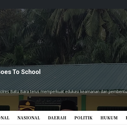
Goes To School
olres Batu Bara terus memperkuat edukasi keamanan dan pembentuka
ONAL
NASIONAL
DAERAH
POLITIK
HUKUM