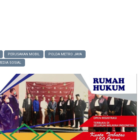
a:
Ngada–Nagekeo dan Republikanisme, Sunyi yang Tak Per
a:
Jendral TNI AL Tangkap Penyelundupan 106 KL Solar Ilega
nar Pergi
PERUSAKAN MOBIL
POLDA METRO JAYA
MEDIA SOSIAL