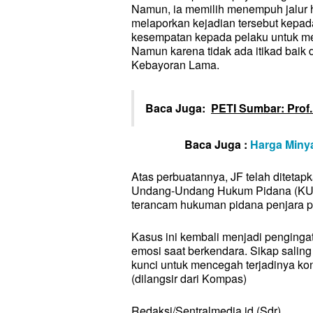
INTERN
Namun, ia memilih menempuh jalur h
NASION
melaporkan kejadian tersebut kepad
NASION
kesempatan kepada pelaku untuk me
DAERA
DAERA
Namun karena tidak ada itikad baik d
POLITIK
POLITIK
Kebayoran Lama.
HUKUM
HUKUM
EKONO
EKONO
Baca Juga:
PETI Sumbar: Prof
SOSIAL
SOSIAL
PENDID
PENDID
Baca Juga :
Harga Miny
PARIWI
PARIWI
TEKNO
Atas perbuatannya, JF telah ditetap
TEKNO
Undang-Undang Hukum Pidana (KUHP)
OPINI/E
OPINI/E
terancam hukuman pidana penjara p
ARTIKE
ARTIKE
INVEST
Kasus ini kembali menjadi penginga
INVEST
emosi saat berkendara. Sikap saling
GAYA H
GAYA H
kunci untuk mencegah terjadinya ko
OLAHR
(dilangsir dari Kompas)
OLAHR
TENTA
TENTA
Redaksi/Sentralmedia.id (Sdr)