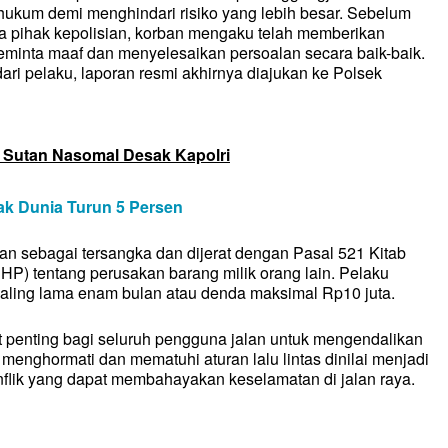
ASIONAL
ukum demi menghindari risiko yang lebih besar. Sebelum
AL
a pihak kepolisian, korban mengaku telah memberikan
AL
minta maaf dan menyelesaikan persoalan secara baik-baik.
H
H
ari pelaku, laporan resmi akhirnya diajukan ke Polsek
MI
MI
. Sutan Nasomal Desak Kapolri
IKAN
IKAN
ak Dunia Turun 5 Persen
SATA
SATA
LOGI
kan sebagai tersangka dan dijerat dengan Pasal 521 Kitab
LOGI
 tentang perusakan barang milik orang lain. Pelaku
SAI
SAI
aling lama enam bulan atau denda maksimal Rp10 juta.
L/FEATURE
L/FEATURE
IGASI
t penting bagi seluruh pengguna jalan untuk mengendalikan
IGASI
 menghormati dan mematuhi aturan lalu lintas dinilai menjadi
IDUP
IDUP
nflik yang dapat membahayakan keselamatan di jalan raya.
AGA
AGA
NG KAMI
NG KAMI