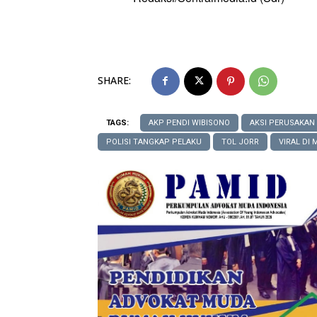
Baca Jug
Baca Jug
Benar-Be
SHARE:
TAGS:
AKP PENDI WIBISONO
AKSI PERUSAKAN
POLISI TANGKAP PELAKU
TOL JORR
VIRAL DI 