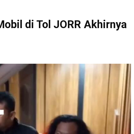
obil di Tol JORR Akhirnya