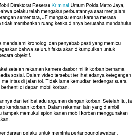
Mobil Direktorat Reserse
Kriminal
Umum Polda Metro Jaya,
ahwa pelaku telah mengakui perbuatannya saat menjalani
erangan sementara, JF mengaku emosi karena merasa
tidak memberikan ruang ketika dirinya berusaha mendahului
us mendalami kronologi dan penyebab pasti yang memicu
enegaskan bahwa seluruh fakta akan dikumpulkan untuk
cara objektif.
akat setelah rekaman kamera dasbor milik korban bernama
media sosial. Dalam video tersebut terlihat adanya ketegangan
elintas di jalan tol. Tidak lama kemudian terdengar suara
berhenti di depan mobil korban.
nnya dan terlibat adu argumen dengan korban. Setelah itu, ia
ap kendaraan korban. Dalam rekaman lain yang diambil
ku tampak memukul spion kanan mobil korban menggunakan
akan.
el
el
kendaraan pelaku untuk meminta pertanggungjawaban.
ASIONAL