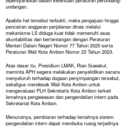
dipersyaratkan dalam ketentuan peraturan perundang-
OLAHRAGA
OLAHRAGA
undangan.
TENTANG KAMI
TENTANG KAMI
Apabila hal tersebut terbukti, maka pengajuan hingga
pencairan anggaran perjalanan dinas melalui
mekanisme LS diduga kuat tidak memenuhi asas
Baca Juga:
Baca Juga:
Makna Londo Ireng Menurut Sutan
Penggerebekan Narkoba di Katingan
akuntabilitas dan bertentangan dengan Peraturan
Nasomal
Diwarnai Perlawanan
Menteri Dalam Negeri Nomor 77 Tahun 2020 serta
Peraturan Wali Kota Ambon Nomor 23 Tahun 2023.
Atas dasar itu, Presidium LMAK, Rian Suwakul,
meminta APH segera melakukan penyelidikan secara
menyeluruh terhadap dugaan penyimpangan tersebut,
sekaligus mendesak Wali Kota Ambon untuk
mengevaluasi PLH Sekretaris Kota Ambon terkait
lemahnya pengawasan dan pengendalian intern pada
Sekretariat Kota Ambon.
Menurutnya, pembiaran terhadap lemahnya sistem
pengendalian intern dapat membuka ruang terjadinya