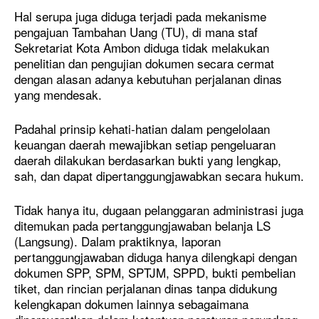
Cari Artikel
Cari Artikel
Hal serupa juga diduga terjadi pada mekanisme
pengajuan Tambahan Uang (TU), di mana staf
INTERNASIONAL
INTERNASIONAL
Sekretariat Kota Ambon diduga tidak melakukan
NASIONAL
NASIONAL
penelitian dan pengujian dokumen secara cermat
dengan alasan adanya kebutuhan perjalanan dinas
DAERAH
DAERAH
yang mendesak.
POLITIK
POLITIK
HUKUM
HUKUM
Padahal prinsip kehati-hatian dalam pengelolaan
EKONOMI
EKONOMI
keuangan daerah mewajibkan setiap pengeluaran
daerah dilakukan berdasarkan bukti yang lengkap,
SOSIAL
SOSIAL
sah, dan dapat dipertanggungjawabkan secara hukum.
PENDIDIKAN
PENDIDIKAN
PARIWISATA
PARIWISATA
Tidak hanya itu, dugaan pelanggaran administrasi juga
TEKNOLOGI
TEKNOLOGI
ditemukan pada pertanggungjawaban belanja LS
(Langsung). Dalam praktiknya, laporan
OPINI/ESAI
OPINI/ESAI
pertanggungjawaban diduga hanya dilengkapi dengan
ARTIKEL/FEATURE
ARTIKEL/FEATURE
dokumen SPP, SPM, SPTJM, SPPD, bukti pembelian
INVESTIGASI
INVESTIGASI
tiket, dan rincian perjalanan dinas tanpa didukung
kelengkapan dokumen lainnya sebagaimana
GAYA HIDUP
GAYA HIDUP