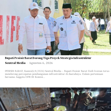
Bupati Pesisir Barat Dorong Tiga Proyek Strategis Infrastruktur
Sentral Media
-
Agustus 6, 2026
PESISIR BARAT, Kamis(6/8/2026) Sentral Media – Bupati Pesisir Barat Dedi Irawan terus
mendorong percepatan pembangunan infrastruktur di daerahnya. Dalam pertemuan
bersama Anggota DPR RI Komisi...