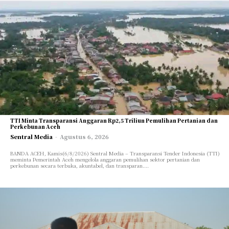
TTI Minta Transparansi Anggaran Rp2,5 Triliun Pemulihan Pertanian dan
Perkebunan Aceh
Sentral Media
-
Agustus 6, 2026
BANDA ACEH, Kamis(6/8/2026) Sentral Media – Transparansi Tender Indonesia (TTI)
meminta Pemerintah Aceh mengelola anggaran pemulihan sektor pertanian dan
perkebunan secara terbuka, akuntabel, dan transparan....