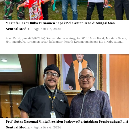
Mustafa Gaseu Buka Turnamen Sepak Bola Antar Desa di Sungai Mas
Sentral Media
-
Agustus 7, 2026
Aceh Barat, Jumat(7/8/2026) Sentral Media — Anggota DPRK Aceh Barat, Mustafa Gaseu,
SH., membuka turnamen sepak bola antar desa di Kecamatan Sungai Mas, Kabupaten...
Prof. Sutan Nasomal Minta Presiden Prabowo Perintahkan Pembenahan Polri
Sentral Media
-
Agustus 6, 2026