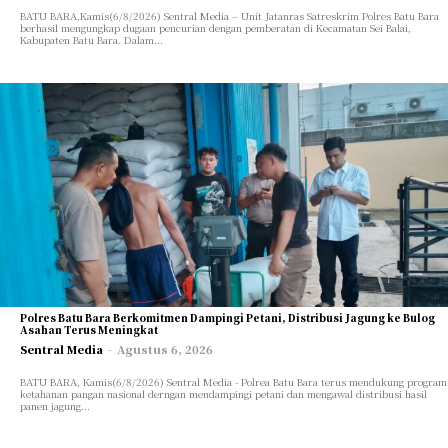
BATU BARA,Kamis(6/8/2026) Sentral Media – Unit Jatanras Satreskrim Polres Batu Bara
berhasil mengungkap dugaan pencurian dengan pemberatan di Kecamatan Sei Balai,
Kabupaten Batu Bara. Dalam...
Polres Batu Bara Berkomitmen Dampingi Petani, Distribusi Jagung ke Bulog
Asahan Terus Meningkat
Sentral Media
-
Agustus 6, 2026
BATU BARA, Kamis(6/8/2026) Sentral Media - Polrea Batu Bara terus mendukung program
ketahanan pangan nasional derngan mendampingi petani dan mengawal distribusi hasil
panen jagung...