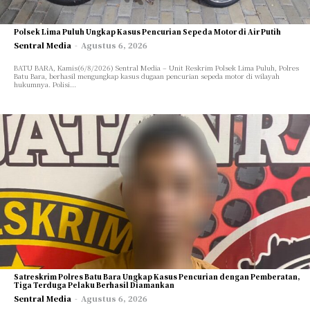
EKONOMI
EKONOMI
SOSIAL
SOSIAL
Polsek Lima Puluh Ungkap Kasus Pencurian Sepeda Motor di Air Putih
PENDIDIKAN
PENDIDIKAN
Sentral Media
-
Agustus 6, 2026
PARIWISATA
PARIWISATA
BATU BARA, Kamis(6/8/2026) Sentral Media – Unit Reskrim Polsek Lima Puluh, Polres
Batu Bara, berhasil mengungkap kasus dugaan pencurian sepeda motor di wilayah
TEKNOLOGI
TEKNOLOGI
hukumnya. Polisi...
OPINI/ESAI
OPINI/ESAI
ARTIKEL/FEATURE
ARTIKEL/FEATURE
INVESTIGASI
INVESTIGASI
GAYA HIDUP
GAYA HIDUP
OLAHRAGA
OLAHRAGA
TENTANG KAMI
TENTANG KAMI
Satreskrim Polres Batu Bara Ungkap Kasus Pencurian dengan Pemberatan,
Tiga Terduga Pelaku Berhasil Diamankan
Sentral Media
-
Agustus 6, 2026