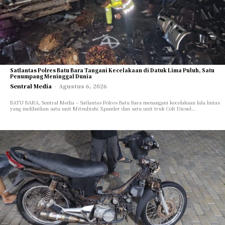
Satlantas Polres Batu Bara Tangani Kecelakaan di Datuk Lima Puluh, Satu
Penumpang Meninggal Dunia
Sentral Media
-
Agustus 6, 2026
BATU BARA, Sentral Media – Satlantas Polres Batu Bara menangani kecelakaan lalu lintas
yang melibatkan satu unit Mitsubishi Xpander dan satu unit truk Colt Diesel...
Cari Artikel
Cari Artikel
INTERNASIONAL
INTERNASIONAL
NASIONAL
NASIONAL
DAERAH
DAERAH
POLITIK
POLITIK
HUKUM
HUKUM