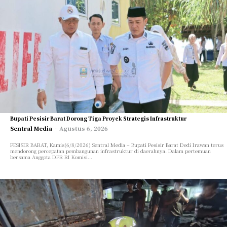
Bupati Pesisir Barat Dorong Tiga Proyek Strategis Infrastruktur
Sentral Media
-
Agustus 6, 2026
PESISIR BARAT, Kamis(6/8/2026) Sentral Media – Bupati Pesisir Barat Dedi Irawan terus
mendorong percepatan pembangunan infrastruktur di daerahnya. Dalam pertemuan
bersama Anggota DPR RI Komisi...