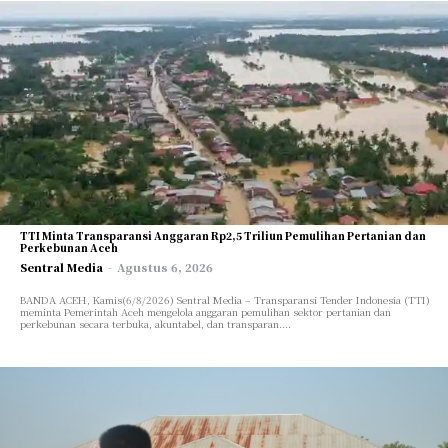
TTI Minta Transparansi Anggaran Rp2,5 Triliun Pemulihan Pertanian dan
Perkebunan Aceh
Sentral Media
-
Agustus 6, 2026
BANDA ACEH, Kamis(6/8/2026) Sentral Media – Transparansi Tender Indonesia (TTI)
meminta Pemerintah Aceh mengelola anggaran pemulihan sektor pertanian dan
perkebunan secara terbuka, akuntabel, dan transparan....