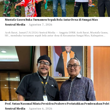
Mustafa Gaseu Buka Turnamen Sepak Bola Antar Desa di Sungai Mas
Sentral Media
-
Agustus 7, 2026
Aceh Barat, Jumat(7/8/2026) Sentral Media — Anggota DPRK Aceh Barat, Mustafa Gaseu,
SH., membuka turnamen sepak bola antar desa di Kecamatan Sungai Mas, Kabupaten...
Prof. Sutan Nasomal Minta Presiden Prabowo Perintahkan Pembenahan Polri
Sentral Media
-
Agustus 6, 2026