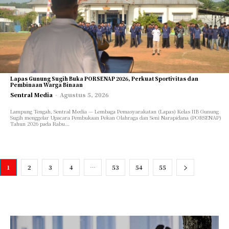
Lapas Gunung Sugih Buka PORSENAP 2026, Perkuat Sportivitas dan
Pembinaan Warga Binaan
Sentral Media
-
Agustus 5, 2026
Lampung Tengah, Sentral Media — Lembaga Pemasyarakatan (Lapas) Kelas IIB Gunung
Sugih menggelar Upacara Pembukaan Pekan Olahraga dan Seni Narapidana (PORSENAP)
Tahun 2026 pada Rabu...
1
2
3
4
…
53
54
55