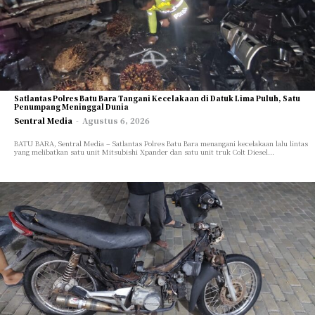
Satlantas Polres Batu Bara Tangani Kecelakaan di Datuk Lima Puluh, Satu
Penumpang Meninggal Dunia
Cari Artikel
Cari Artikel
Sentral Media
-
Agustus 6, 2026
BATU BARA, Sentral Media – Satlantas Polres Batu Bara menangani kecelakaan lalu lintas
INTERNASIONAL
INTERNASIONAL
yang melibatkan satu unit Mitsubishi Xpander dan satu unit truk Colt Diesel...
NASIONAL
NASIONAL
DAERAH
DAERAH
POLITIK
POLITIK
HUKUM
HUKUM
EKONOMI
EKONOMI
SOSIAL
SOSIAL
PENDIDIKAN
PENDIDIKAN
PARIWISATA
PARIWISATA