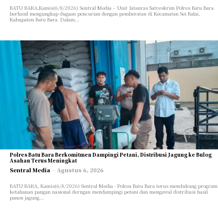
BATU BARA,Kamis(6/8/2026) Sentral Media – Unit Jatanras Satreskrim Polres Batu Bara
berhasil mengungkap dugaan pencurian dengan pemberatan di Kecamatan Sei Balai,
Kabupaten Batu Bara. Dalam...
Polres Batu Bara Berkomitmen Dampingi Petani, Distribusi Jagung ke Bulog
Asahan Terus Meningkat
Sentral Media
-
Agustus 6, 2026
BATU BARA, Kamis(6/8/2026) Sentral Media - Polrea Batu Bara terus mendukung program
ketahanan pangan nasional derngan mendampingi petani dan mengawal distribusi hasil
panen jagung...