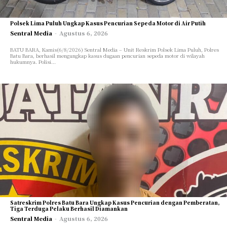
TEKNOLOGI
TEKNOLOGI
OPINI/ESAI
OPINI/ESAI
Polsek Lima Puluh Ungkap Kasus Pencurian Sepeda Motor di Air Putih
Sentral Media
-
Agustus 6, 2026
ARTIKEL/FEATURE
ARTIKEL/FEATURE
BATU BARA, Kamis(6/8/2026) Sentral Media – Unit Reskrim Polsek Lima Puluh, Polres
INVESTIGASI
INVESTIGASI
Batu Bara, berhasil mengungkap kasus dugaan pencurian sepeda motor di wilayah
hukumnya. Polisi...
GAYA HIDUP
GAYA HIDUP
OLAHRAGA
OLAHRAGA
TENTANG KAMI
TENTANG KAMI
Satreskrim Polres Batu Bara Ungkap Kasus Pencurian dengan Pemberatan,
Tiga Terduga Pelaku Berhasil Diamankan
Sentral Media
-
Agustus 6, 2026