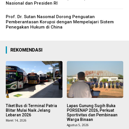
ARTIKEL/FEATURE
Nasional dan Presiden RI
INVESTIGASI
INVESTIGASI
GAYA HIDUP
Prof. Dr. Sutan Nasomal Dorong Penguatan
GAYA HIDUP
OLAHRAGA
Pemberantasan Korupsi dengan Mempelajari Sistem
OLAHRAGA
Penegakan Hukum di China
TENTANG KAMI
TENTANG KAMI
REKOMENDASI
Baca Juga:
LMAK DESAK APH USUT DUGAAN
Baca Juga:
PELANGGARAN ADMINISTRASI KEUANGAN DAN
Kunjungan Presiden Prabowo di Senen
Disambut Haru Warga
POTENSI KERUGIAN NEGARA DI SEKRETARIAT KOTA
AMBON, WALI KOTA DIMINTA EVALUASI PLH SEKOT
Tiket Bus di Terminal Patria
Lapas Gunung Sugih Buka
Blitar Mulai Naik Jelang
PORSENAP 2026, Perkuat
Lebaran 2026
Sportivitas dan Pembinaan
Warga Binaan
Maret 14, 2026
Agustus 5, 2026