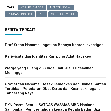
TAGS:
KORUPSI BANSOS
MENTERI SOSIAL
PENDAMPING PKH
PKH
SAIFULLAH YUSUF
Cari Artikel
Cari Artikel
INTERNASIONAL
BERITA TERKAIT
INTERNASIONAL
NASIONAL
NASIONAL
DAERAH
Prof Sutan Nasomal Ingatkan Bahaya Konten Investigasi
DAERAH
POLITIK
POLITIK
Pariwisata dan Identitas Kampung Adat Nagekeo
HUKUM
HUKUM
EKONOMI
Warga yang Hilang di Sungai Dalu-Dalu Ditemukan
EKONOMI
SOSIAL
Meninggal
SOSIAL
PENDIDIKAN
PENDIDIKAN
Prof Sutan Nasomal Desak Kemenkes dan Dinkes Banten
PARIWISATA
Tertibkan Peredaran Obat Keras dan Kosmetik Ilegal di
PARIWISATA
TEKNOLOGI
Tangerang Raya
TEKNOLOGI
OPINI/ESAI
OPINI/ESAI
PKN Resmi Bentuk SATGAS WASMAS MBG Nasional,
ARTIKEL/FEATURE
Sampaikan Pemberitahuan kepada Kepala Badan Gizi