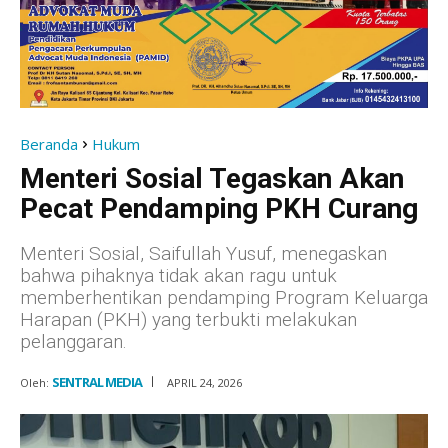
Beranda
Hukum
Menteri Sosial Tegaskan Akan
Pecat Pendamping PKH Curang
Menteri Sosial, Saifullah Yusuf, menegaskan
bahwa pihaknya tidak akan ragu untuk
memberhentikan pendamping Program Keluarga
Harapan (PKH) yang terbukti melakukan
pelanggaran.
SENTRAL MEDIA
Oleh:
APRIL 24, 2026