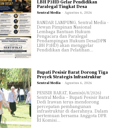
LBH P3HD Gelar Pendidikan
Paralegal Tingkat Desa
Sentral Media
-
Agustus 6, 2026
BANDAR LAMPUNG, Sentral Media -
Dewan Pimpinan Nasional
Lembaga Bantuan Hukum
Pengacara dan Paralegal
Pendampingan Hukum Desa(DPN
LBH P3HD) akan menggelar
Pendidikan dan Pelatihan...
Bupati Pesisir Barat Dorong Tiga
Proyek Strategis Infrastruktur
Sentral Media
-
Agustus 6, 2026
PESISIR BARAT, Kamis(6/8/2026)
el
el
Sentral Media – Bupati Pesisir Barat
Dedi Irawan terus mendorong
ASIONAL
ASIONAL
percepatan pembangunan
infrastruktur di daerahnya. Dalam
AL
AL
pertemuan bersama Anggota DPR
RI Komisi...
H
H