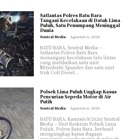
Satlantas Polres Batu Bara
MI
MI
Tangani Kecelakaan di Datuk Lima
Puluh, Satu Penumpang Meninggal
Dunia
Sentral Media
-
Agustus 6, 2026
IKAN
IKAN
SATA
SATA
BATU BARA, Sentral Media –
Satlantas Polres Batu Bara
LOGI
LOGI
menangani kecelakaan lalu lintas
yang melibatkan satu unit
SAI
SAI
Mitsubishi Xpander dan satu unit
truk Colt Diesel...
L/FEATURE
L/FEATURE
IGASI
IGASI
IDUP
IDUP
Polsek Lima Puluh Ungkap Kasus
Pencurian Sepeda Motor di Air
AGA
AGA
Putih
NG KAMI
NG KAMI
Sentral Media
-
Agustus 6, 2026
BATU BARA, Kamis(6/8/2026) Sentral
Media – Unit Reskrim Polsek Lima
Puluh, Polres Batu Bara, berhasil
mengungkap kasus dugaan
pencurian sepeda motor di wilayah