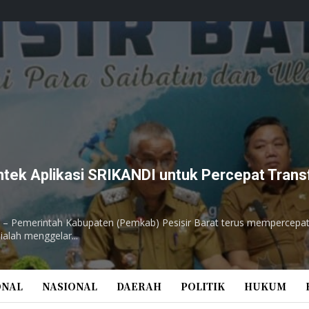
mtek Aplikasi SRIKANDI untuk Percepat Trans
 – Pemerintah Kabupaten (Pemkab) Pesisir Barat terus mempercepat t
alah menggelar...
ONAL
NASIONAL
DAERAH
POLITIK
HUKUM