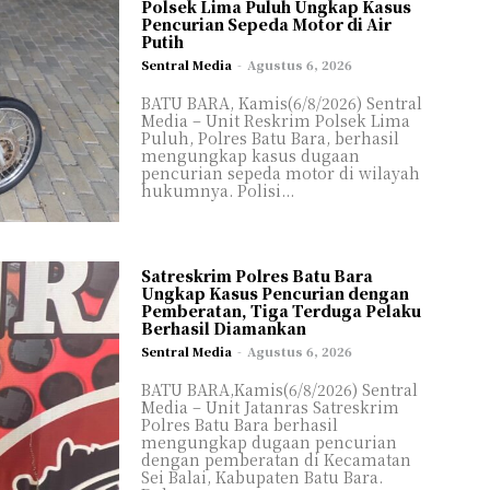
Polsek Lima Puluh Ungkap Kasus
Pencurian Sepeda Motor di Air
Putih
Sentral Media
-
Agustus 6, 2026
BATU BARA, Kamis(6/8/2026) Sentral
Media – Unit Reskrim Polsek Lima
Puluh, Polres Batu Bara, berhasil
mengungkap kasus dugaan
pencurian sepeda motor di wilayah
hukumnya. Polisi...
Satreskrim Polres Batu Bara
Ungkap Kasus Pencurian dengan
Pemberatan, Tiga Terduga Pelaku
Berhasil Diamankan
Sentral Media
-
Agustus 6, 2026
el
el
BATU BARA,Kamis(6/8/2026) Sentral
Media – Unit Jatanras Satreskrim
ASIONAL
ASIONAL
Polres Batu Bara berhasil
mengungkap dugaan pencurian
AL
AL
dengan pemberatan di Kecamatan
H
H
Sei Balai, Kabupaten Batu Bara.