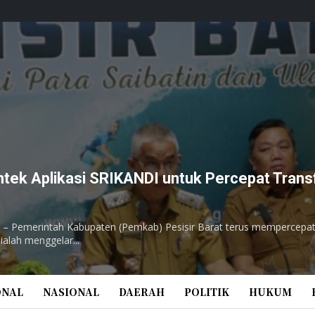
mtek Aplikasi SRIKANDI untuk Percepat Trans
 – Pemerintah Kabupaten (Pemkab) Pesisir Barat terus mempercepat t
alah menggelar...
ONAL
NASIONAL
DAERAH
POLITIK
HUKUM