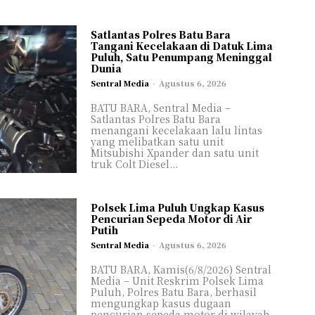
Satlantas Polres Batu Bara
MI
MI
Tangani Kecelakaan di Datuk Lima
Puluh, Satu Penumpang Meninggal
Dunia
Sentral Media
-
Agustus 6, 2026
IKAN
IKAN
SATA
SATA
BATU BARA, Sentral Media –
Satlantas Polres Batu Bara
LOGI
LOGI
menangani kecelakaan lalu lintas
yang melibatkan satu unit
SAI
SAI
Mitsubishi Xpander dan satu unit
truk Colt Diesel...
L/FEATURE
L/FEATURE
IGASI
IGASI
IDUP
IDUP
Polsek Lima Puluh Ungkap Kasus
Pencurian Sepeda Motor di Air
AGA
AGA
Putih
NG KAMI
NG KAMI
Sentral Media
-
Agustus 6, 2026
BATU BARA, Kamis(6/8/2026) Sentral
Media – Unit Reskrim Polsek Lima
Puluh, Polres Batu Bara, berhasil
mengungkap kasus dugaan
pencurian sepeda motor di wilayah