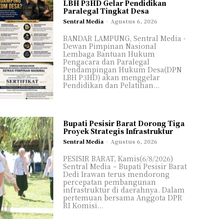
LBH P3HD Gelar Pendidikan
Paralegal Tingkat Desa
Sentral Media
-
Agustus 6, 2026
BANDAR LAMPUNG, Sentral Media -
Dewan Pimpinan Nasional
Lembaga Bantuan Hukum
Pengacara dan Paralegal
Pendampingan Hukum Desa(DPN
LBH P3HD) akan menggelar
Pendidikan dan Pelatihan...
Bupati Pesisir Barat Dorong Tiga
Proyek Strategis Infrastruktur
Sentral Media
-
Agustus 6, 2026
PESISIR BARAT, Kamis(6/8/2026)
el
el
Sentral Media – Bupati Pesisir Barat
Dedi Irawan terus mendorong
ASIONAL
ASIONAL
percepatan pembangunan
infrastruktur di daerahnya. Dalam
AL
AL
pertemuan bersama Anggota DPR
RI Komisi...
H
H