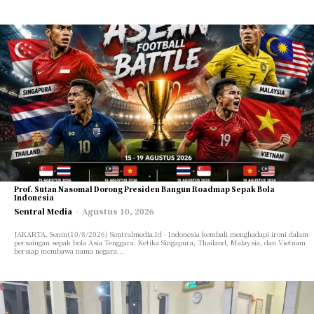
Prof. Sutan Nasomal Dorong Presiden Bangun Roadmap Sepak Bola
Indonesia
Sentral Media
-
Agustus 10, 2026
JAKARTA, Senin(10/8/2026) Sentralmedia.Id - Indonesia kembali menghadapi ironi dalam
persaingan sepak bola Asia Tenggara. Ketika Singapura, Thailand, Malaysia, dan Vietnam
bersiap membawa nama negara...