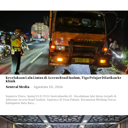
Kecelakaan Lalu Lintas di Access Road Inalum, Tiga Pelajar Dilarikan ke
Klinik
Sentral Media
-
Agustus 10, 2026
Sumatra Utara, Senin(10/8/2026 Sentralmedia.Id - Kecelakaan lalu lintas terjadi di
Jalinsum Access Road Inalum, tepatnya di Desa Pakam, Kecamatan Medang Deras,
Kabupaten Batu Bara,...