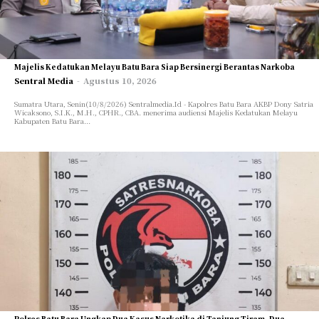
PARIWISATA
PARIWISATA
TEKNOLOGI
TEKNOLOGI
OPINI/ESAI
OPINI/ESAI
ARTIKEL/FEATURE
ARTIKEL/FEATURE
Majelis Kedatukan Melayu Batu Bara Siap Bersinergi Berantas Narkoba
Sentral Media
-
Agustus 10, 2026
INVESTIGASI
INVESTIGASI
GAYA HIDUP
GAYA HIDUP
Sumatra Utara, Senin(10/8/2026) Sentralmedia.Id - Kapolres Batu Bara AKBP Dony Satria
Wicaksono, S.I.K., M.H., CPHR., CBA. menerima audiensi Majelis Kedatukan Melayu
Kabupaten Batu Bara...
OLAHRAGA
OLAHRAGA
TENTANG KAMI
TENTANG KAMI
Polres Batu Bara Ungkap Dua Kasus Narkotika di Tanjung Tiram, Dua