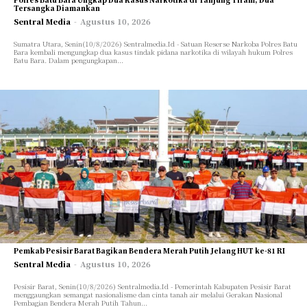
Tersangka Diamankan
Sentral Media
-
Agustus 10, 2026
Sumatra Utara, Senin(10/8/2026) Sentralmedia.Id - Satuan Reserse Narkoba Polres Batu
Bara kembali mengungkap dua kasus tindak pidana narkotika di wilayah hukum Polres
Batu Bara. Dalam pengungkapan...
Pemkab Pesisir Barat Bagikan Bendera Merah Putih Jelang HUT ke-81 RI
Sentral Media
-
Agustus 10, 2026
Pesisir Barat, Senin(10/8/2026) Sentralmedia.Id - Pemerintah Kabupaten Pesisir Barat
menggaungkan semangat nasionalisme dan cinta tanah air melalui Gerakan Nasional
Pembagian Bendera Merah Putih Tahun...