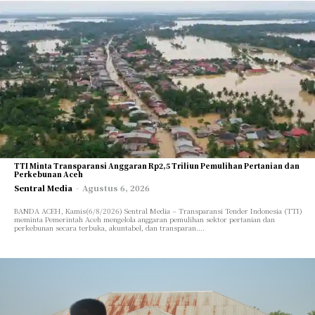
TTI Minta Transparansi Anggaran Rp2,5 Triliun Pemulihan Pertanian dan
Perkebunan Aceh
Sentral Media
-
Agustus 6, 2026
BANDA ACEH, Kamis(6/8/2026) Sentral Media – Transparansi Tender Indonesia (TTI)
meminta Pemerintah Aceh mengelola anggaran pemulihan sektor pertanian dan
perkebunan secara terbuka, akuntabel, dan transparan....