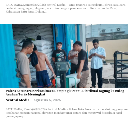
BATU BARA,Kamis(6/8/2026) Sentral Media – Unit Jatanras Satreskrim Polres Batu Bara
berhasil mengungkap dugaan pencurian dengan pemberatan di Kecamatan Sei Balai,
Kabupaten Batu Bara. Dalam...
Polres Batu Bara Berkomitmen Dampingi Petani, Distribusi Jagung ke Bulog
Asahan Terus Meningkat
Sentral Media
-
Agustus 6, 2026
BATU BARA, Kamis(6/8/2026) Sentral Media - Polrea Batu Bara terus mendukung program
ketahanan pangan nasional derngan mendampingi petani dan mengawal distribusi hasil
panen jagung...