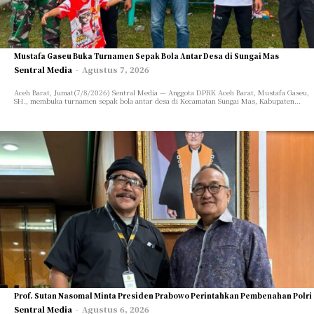
Mustafa Gaseu Buka Turnamen Sepak Bola Antar Desa di Sungai Mas
Sentral Media
-
Agustus 7, 2026
Aceh Barat, Jumat(7/8/2026) Sentral Media — Anggota DPRK Aceh Barat, Mustafa Gaseu,
SH., membuka turnamen sepak bola antar desa di Kecamatan Sungai Mas, Kabupaten...
Prof. Sutan Nasomal Minta Presiden Prabowo Perintahkan Pembenahan Polri
Sentral Media
-
Agustus 6, 2026