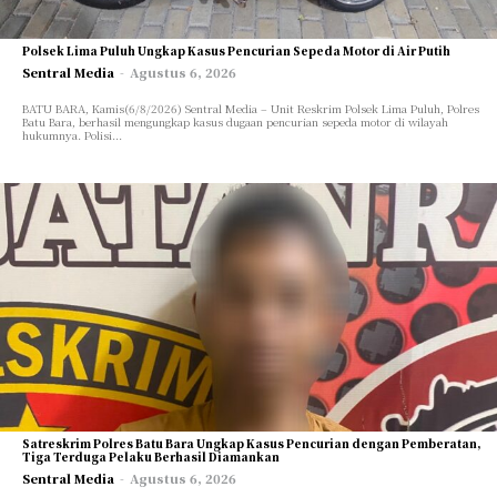
TEKNOLOGI
TEKNOLOGI
OPINI/ESAI
OPINI/ESAI
Polsek Lima Puluh Ungkap Kasus Pencurian Sepeda Motor di Air Putih
Sentral Media
-
Agustus 6, 2026
ARTIKEL/FEATURE
ARTIKEL/FEATURE
BATU BARA, Kamis(6/8/2026) Sentral Media – Unit Reskrim Polsek Lima Puluh, Polres
INVESTIGASI
INVESTIGASI
Batu Bara, berhasil mengungkap kasus dugaan pencurian sepeda motor di wilayah
hukumnya. Polisi...
GAYA HIDUP
GAYA HIDUP
OLAHRAGA
OLAHRAGA
TENTANG KAMI
TENTANG KAMI
Satreskrim Polres Batu Bara Ungkap Kasus Pencurian dengan Pemberatan,
Tiga Terduga Pelaku Berhasil Diamankan
Sentral Media
-
Agustus 6, 2026