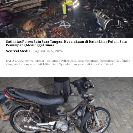
Satlantas Polres Batu Bara Tangani Kecelakaan di Datuk Lima Puluh, Satu
Penumpang Meninggal Dunia
Cari Artikel
Cari Artikel
Sentral Media
-
Agustus 6, 2026
BATU BARA, Sentral Media – Satlantas Polres Batu Bara menangani kecelakaan lalu lintas
INTERNASIONAL
INTERNASIONAL
yang melibatkan satu unit Mitsubishi Xpander dan satu unit truk Colt Diesel...
NASIONAL
NASIONAL
DAERAH
DAERAH
POLITIK
POLITIK
HUKUM
HUKUM
EKONOMI
EKONOMI
SOSIAL
SOSIAL
PENDIDIKAN
PENDIDIKAN
PARIWISATA
PARIWISATA