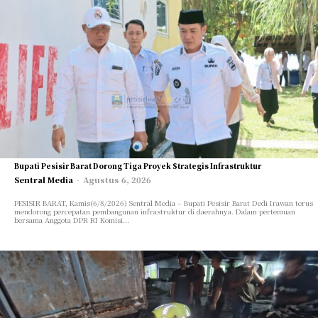
Bupati Pesisir Barat Dorong Tiga Proyek Strategis Infrastruktur
Sentral Media
-
Agustus 6, 2026
PESISIR BARAT, Kamis(6/8/2026) Sentral Media – Bupati Pesisir Barat Dedi Irawan terus
mendorong percepatan pembangunan infrastruktur di daerahnya. Dalam pertemuan
bersama Anggota DPR RI Komisi...