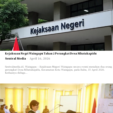
Kejaksaan Negri Waingapu Tahan 2 Perangkat Desa Mbatakapidu
Sentral Media
-
April 16, 2026
Sentralmedia.id, Waingapu – Kejaksaan Negeri Waingapu secara resmi menahan dua orang
perangkat Desa Mbatakapidu, Kecamatan Kota Waingapu, pada Rabu, 15 April 2026.
Keduanya diduga...