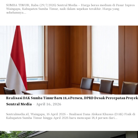
SUMBA TIMUR, Rabu (29/7/2026) Sentral Media – Harga beras medium di Pasar Inpres
Waingapu, Kabupaten Sumba Timur, naik dalam sepekan terakhir. Harga yang
sebelumnya...
Realisasi DAK Sumba Timur Baru 18,4 Persen, DPRD Desak Percepatan Proyek
Sentral Media
-
April 16, 2026
Sentralmedia.id, Waingapu, 16 April 2026 – Realisasi Dana Alokasi Khusus (DAK) Fisik di
Kabupaten Sumba Timur hingga April 2026 baru mencapai 18,4 persen dari...