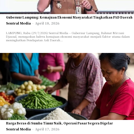
TEKNOLOGI
TEKNOLOGI
OPINI/ESAI
OPINI/ESAI
Gubernur Lampung: Kemajuan Ekonomi Masyarakat Tingkatkan PAD Daerah
ARTIKEL/FEATURE
ARTIKEL/FEATURE
Sentral Media
-
April 18, 2026
INVESTIGASI
INVESTIGASI
LAMPUNG, Rabu (29/7/2026) Sentral Media – Gubernur Lampung, Rahmat Mirzani
Djausal, menegaskan bahwa kemajuan ekonomi masyarakat menjadi faktor utama dalam
GAYA HIDUP
GAYA HIDUP
meningkatkan Pendapatan Asli Daerah...
OLAHRAGA
OLAHRAGA
TENTANG KAMI
TENTANG KAMI
Harga Beras di Sumba Timur Naik, Operasi Pasar Segera Digelar
Sentral Media
-
April 17, 2026