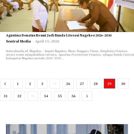
Agustina Donatus Resmi Jadi Bunda Literasi Nagekeo 2026–2030
Sentral Media
-
April 15, 2026
Sentralmedia.id, Nagekeo – Bupati Nagekeo, Nusa Tenggara Timur, Simplisius Donatus,
secara resmi mengukuhkan istrinya, Agustina Prawitowati Donatus, sebagai Bunda Literasi
Kabupaten Nagekeo periode 2026–2030....
1
2
3
…
26
27
28
29
30
31
32
…
54
55
56