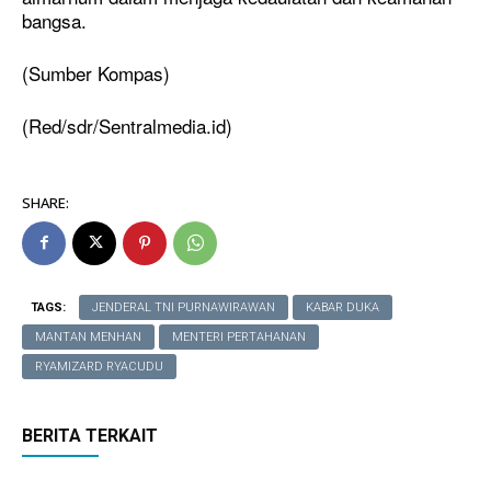
bangsa.
(Sumber Kompas)
(Red/sdr/Sentralmedia.id)
SHARE:
TAGS:
JENDERAL TNI PURNAWIRAWAN
KABAR DUKA
MANTAN MENHAN
MENTERI PERTAHANAN
RYAMIZARD RYACUDU
BERITA TERKAIT
Cari Artikel
Cari Artikel