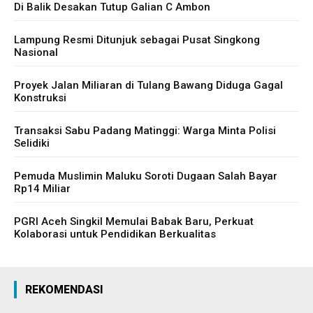
Di Balik Desakan Tutup Galian C Ambon
INTERNASIONAL
INTERNASIONAL
NASIONAL
NASIONAL
Lampung Resmi Ditunjuk sebagai Pusat Singkong
DAERAH
DAERAH
Nasional
POLITIK
POLITIK
Proyek Jalan Miliaran di Tulang Bawang Diduga Gagal
HUKUM
HUKUM
Konstruksi
EKONOMI
EKONOMI
SOSIAL
SOSIAL
Transaksi Sabu Padang Matinggi: Warga Minta Polisi
Selidiki
PENDIDIKAN
PENDIDIKAN
PARIWISATA
PARIWISATA
Pemuda Muslimin Maluku Soroti Dugaan Salah Bayar
TEKNOLOGI
TEKNOLOGI
Rp14 Miliar
OPINI/ESAI
OPINI/ESAI
PGRI Aceh Singkil Memulai Babak Baru, Perkuat
ARTIKEL/FEATURE
ARTIKEL/FEATURE
Kolaborasi untuk Pendidikan Berkualitas
INVESTIGASI
INVESTIGASI
GAYA HIDUP
GAYA HIDUP
OLAHRAGA
OLAHRAGA
REKOMENDASI
TENTANG KAMI
TENTANG KAMI