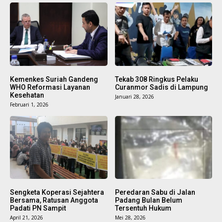
Baca Juga:
Baca Juga:
IRT Asal Banyuasin Ditemukan Tewas
Rapim Kemhan-TNI 2026 Fokus
Bersimbah Darah
Penguatan Pertahanan Negara
Kemenkes Suriah Gandeng
Tekab 308 Ringkus Pelaku
WHO Reformasi Layanan
Curanmor Sadis di Lampung
Kesehatan
Januari 28, 2026
Februari 1, 2026
Sengketa Koperasi Sejahtera
Peredaran Sabu di Jalan
Bersama, Ratusan Anggota
Padang Bulan Belum
Padati PN Sampit
Tersentuh Hukum
April 21, 2026
Mei 28, 2026