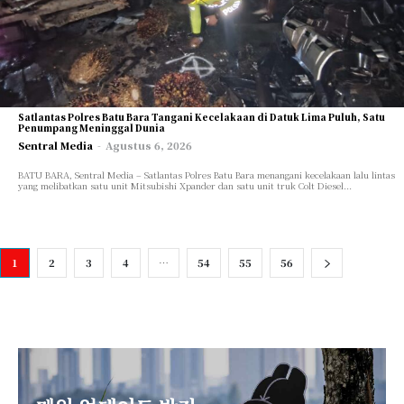
Satlantas Polres Batu Bara Tangani Kecelakaan di Datuk Lima Puluh, Satu
Penumpang Meninggal Dunia
Sentral Media
-
Agustus 6, 2026
BATU BARA, Sentral Media – Satlantas Polres Batu Bara menangani kecelakaan lalu lintas
yang melibatkan satu unit Mitsubishi Xpander dan satu unit truk Colt Diesel...
1
2
3
4
…
54
55
56