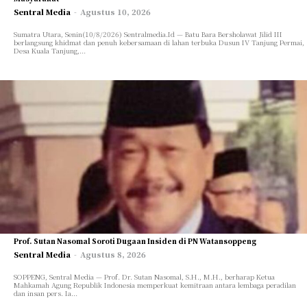
Sentral Media
-
Agustus 10, 2026
Sumatra Utara, Senin(10/8/2026) Sentralmedia.Id — Batu Bara Bersholawat Jilid III
berlangsung khidmat dan penuh kebersamaan di lahan terbuka Dusun IV Tanjung Permai,
Desa Kuala Tanjung,...
Prof. Sutan Nasomal Soroti Dugaan Insiden di PN Watansoppeng
Sentral Media
-
Agustus 8, 2026
SOPPENG, Sentral Media — Prof. Dr. Sutan Nasomal, S.H., M.H., berharap Ketua
Mahkamah Agung Republik Indonesia memperkuat kemitraan antara lembaga peradilan
dan insan pers. Ia...