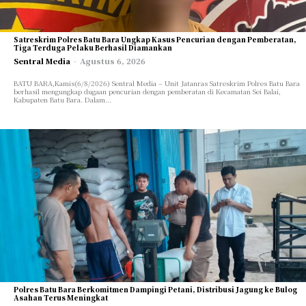
TEKNOLOGI
TEKNOLOGI
OPINI/ESAI
OPINI/ESAI
Satreskrim Polres Batu Bara Ungkap Kasus Pencurian dengan Pemberatan,
ARTIKEL/FEATURE
ARTIKEL/FEATURE
Tiga Terduga Pelaku Berhasil Diamankan
Sentral Media
-
Agustus 6, 2026
INVESTIGASI
INVESTIGASI
GAYA HIDUP
GAYA HIDUP
BATU BARA,Kamis(6/8/2026) Sentral Media – Unit Jatanras Satreskrim Polres Batu Bara
berhasil mengungkap dugaan pencurian dengan pemberatan di Kecamatan Sei Balai,
Kabupaten Batu Bara. Dalam...
OLAHRAGA
OLAHRAGA
TENTANG KAMI
TENTANG KAMI
Polres Batu Bara Berkomitmen Dampingi Petani, Distribusi Jagung ke Bulog
Asahan Terus Meningkat